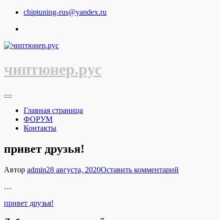
Перейти
chiptuning-rus@yandex.ru
к
содержимому
чиптюнер.рус
Главная страница
ФОРУМ
Контакты
привет друзья!
к
Автор
admin
28 августа, 2020
Оставить комментарий
привет
…
друзья!
Навигация
привет друзья!
по